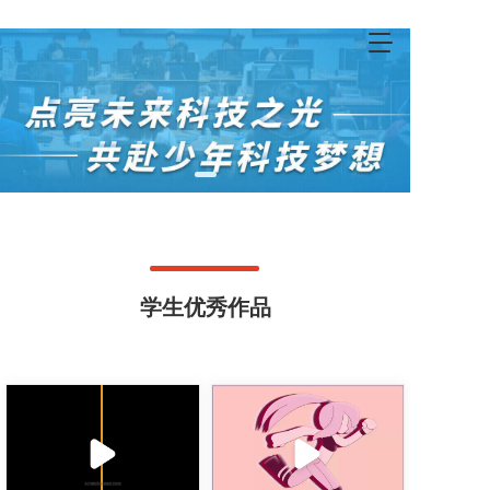
T
o
g
g
l
e
n
a
v
i
g
a
t
学生优秀作品
i
o
n