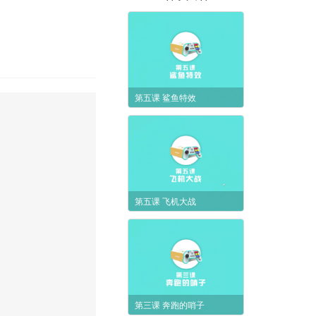
第五课 鲨鱼特效
第五课 飞机大战
第三课 奔跑的哨子