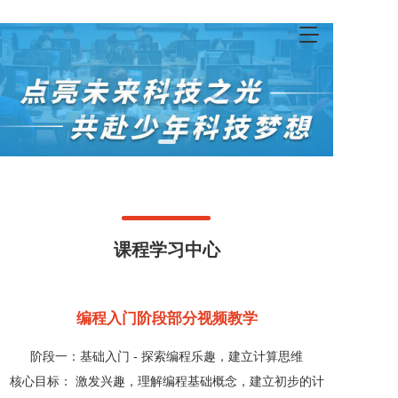
T
o
g
g
l
e
n
a
v
i
g
a
t
课程学习中心
i
o
n
编程入门阶段部分视频教学
阶段一：基础入门 - 探索编程乐趣，建立计算思维
核心目标： 激发兴趣，理解编程基础概念，建立初步的计