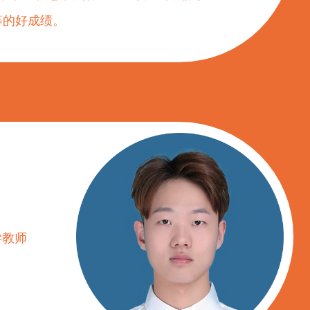
等的好成绩。
学教师
。